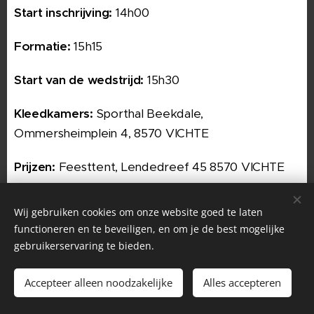
Start inschrijving:
14h00
Formatie:
15h15
Start van de wedstrijd:
15h30
Kleedkamers:
Sporthal Beekdale,
Ommersheimplein 4, 8570 VICHTE
Prijzen:
Feesttent, Lendedreef 45 8570 VICHTE
Contact:
Tore
Wij gebruiken cookies om onze website goed te laten
Langenraedt torelangenraedt@hotmail.com -
functioneren en te beveiligen, en om je de best mogelijke
0474/54.61.58
gebruikerservaring te bieden.
Med. Controle:
Sporthal Beekdale,
Accepteer alleen noodzakelijke
Alles accepteren
Ommersheimplein 4, 8570 VICHTE